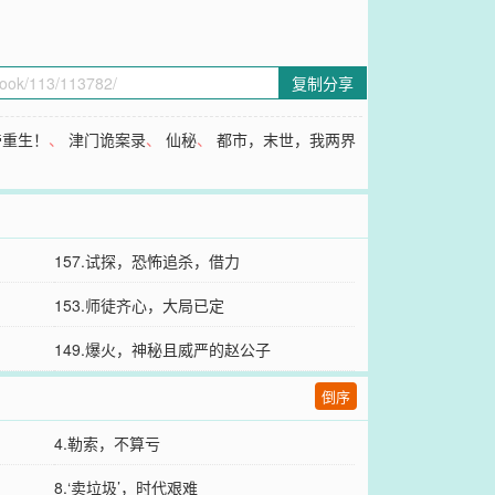
复制分享
帝重生！
、
津门诡案录
、
仙秘
、
都市，末世，我两界
、
157.试探，恐怖追杀，借力
153.师徒齐心，大局已定
149.爆火，神秘且威严的赵公子
倒序
4.勒索，不算亏
8.‘卖垃圾’，时代艰难