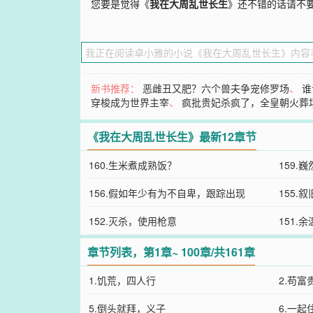
您要是觉得《
我在大周乱世长生
》还不错的话请不
新书推荐：
恶雌丑又肥？六个兽夫争宠修罗场
、
谁
穿梭成为世界主宰
、
疯批贵妃杀疯了，全皇朝火葬
《我在大周乱世长生》最新12章节
160.生米煮成熟饭？
159
156.假如年少有为不自卑，跟踪出现
155.
152.灭杀，使用枪意
151.
章节列表，第1章~ 100章/共161章
1.饥荒，四人行
2.苟
5.倒头就拜，义子
6.一起