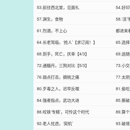
53.前往西北堂，见面礼
54.好
57.渊生，食物
58.‘
61.烈酒，不上心
都进来
64.长老驾临，‘抢人’【求订阅！】
65.
68.到手，死亡，庆幸【4/3】
69.追
72.通髓丹，三狗对比【5/3】
73.小
76.弱点打击，摘桃之痛
77.
80.歹毒之人，迟早反噬
81.
84.强者指点，武功大进
85.撕
88.咬铁‘专精’，可怜这个时代
89.算
92.老人忧虑，‘契机’
93.