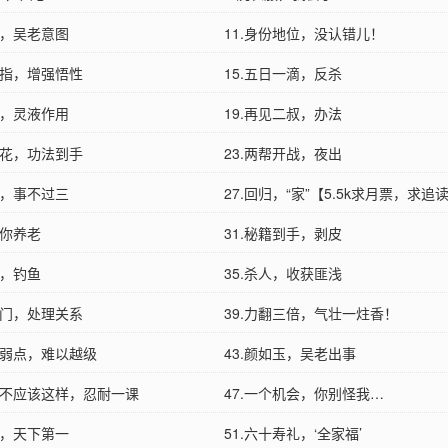
润，吴老意图
11.身份地位，没认错儿！
手指，增强悟性
15.五日一滴，反杀
伤，灵液作用
19.再见二叔，办法
黄花，功法到手
23.两帮开战，夜出
杀，事不过三
27.回归，“家”【5.5k求月票，求追
给你养老
31.秘籍到手，剥皮
骗，钓鱼
35.杀人，收获匪浅
虎门，处理关系
39.力翻三倍，气壮一炷香！
攻弱点，难以越级
43.颜如玉，吴老出事
世道不应该这样，忍耐一课
47.一个机会，你别怪我…
鉴，天下第一
51.六十寿礼，‘全家福’