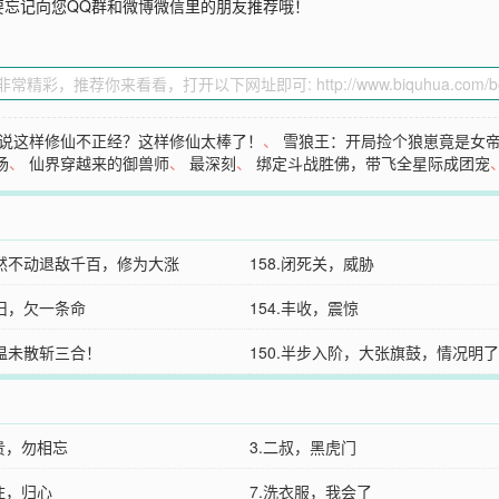
要忘记向您QQ群和微博微信里的朋友推荐哦！
说这样修仙不正经？这样修仙太棒了！
、
雪狼王：开局捡个狼崽竟是女
场
、
仙界穿越来的御兽师
、
最深刻
、
绑定斗战胜佛，带飞全星际成团宠
.巍然不动退敌千百，修为大涨
158.闭死关，威胁
叙旧，欠一条命
154.丰收，震惊
余温未散斩三合！
150.半步入阶，大张旗鼓，情况明了
富贵，勿相忘
3.二叔，黑虎门
住，归心
7.洗衣服，我会了