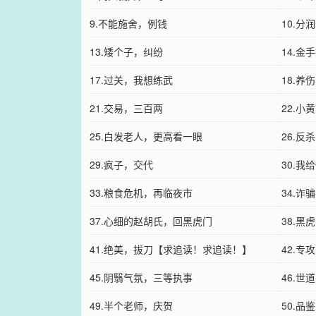
9.不能施舍，例钱
10.分
13.矮个子，纠纷
14.金
17.过关，我想练武
18.养
21.交易，三百两
22.小
25.白发老人，更高看一眼
26.反
29.疯子，交代
30.我
33.粮食危机，再临夜市
34.诈
37.心细的赵胡氏，回黑虎门
38.黑
41.绝美，拔刀【求追读！求追读！】
42.专
45.阴翳气氛，三等执事
46.
49.半个老师，庆贺
50.品