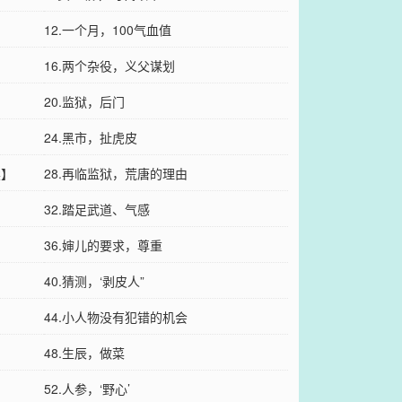
12.一个月，100气血值
16.两个杂役，义父谋划
20.监狱，后门
24.黑市，扯虎皮
读】
28.再临监狱，荒唐的理由
32.踏足武道、气感
36.婶儿的要求，尊重
40.猜测，‘剥皮人”
44.小人物没有犯错的机会
48.生辰，做菜
52.人参，‘野心’