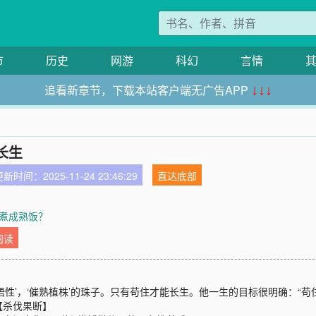
市
历史
网游
科幻
言情
追看新章节，下载本站客户端无广告APP
↓↓↓
长生
新时间：2025-11-24 23:46:29
直达底部
米煮成熟饭？
阅读
性’，‘催熟植株’的珠子。只有苟住才能长生。他一生的目标很明确：“苟住
【杀伐果断】