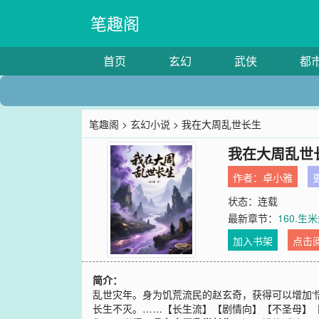
笔趣阁
首页
玄幻
武侠
都
笔趣阁
>
玄幻小说
> 我在大周乱世长生
我在大周乱世
作者：
卓小雅
更
状态：连载
最新章节：
160.生
加入书架
点击
简介：
乱世灾年。身为饥荒流民的赵玄奇，获得可以增加‘悟
长生不灭。……【长生流】【剧情向】【不圣母】