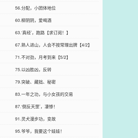
56.分配，小团体地位
60.柳阴阴，爱喝酒
】
63.‘真经’，跑路【求订阅！】
67.熟人进山，人会不按常理出牌【4/2】
71.不对劲，月考到来【5/2】
75.以凶胜凶，反转
79.突破、藏拙、秘密
83.一年之功，与小女孩的交易
87.‘倒反天罡’，凄惨！
91.灵犬漫步功，变故
！
95.爷爷，我要这个娃娃！