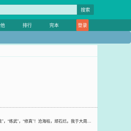
搜索
其他
排行
完本
登录
”，“练武”，“修真”！沧海枯，顽石烂。我于大周…