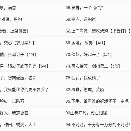
印象，满意
55.安排，一个“争”字
活’字难写，黑狗
59.提点，选狗崽
看看，上架感言！
62.上门深意，请吃烤鸡【求首订！
选择，交心【求月票！】
66.困境，‘舔狗’【4/1】
随他，张母训子【4/4】
70.催熟，好起来了【5/1】
交易，眼皮子底下作弊【5/4】
74.再次抽签，剑指第二【5/5】
太阴了，智商碾压，名次
78.惩罚，快成精了
偷吃，我只能比你们更不要脸了
82.喂食，惩戒，奖励
破脸皮，以防万一
86.下手，谁看谁的好戏还不一定呢
个好人，我志更甚
90生老病死，死亡归宿
破境，种田，蜕变，大比
94.不对劲，十分有一万分的不对劲