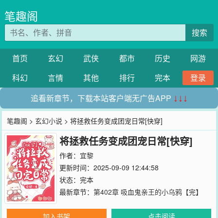
笔趣阁
搜索
首页
玄幻
武侠
都市
历史
网游
科幻
言情
其他
排行
完本
登录
追看新章节，下载本站客户端无广告APP
↓↓↓
笔趣阁
>
玄幻小说
> 将拯救任务变成团宠日常[快穿]
将拯救任务变成团宠日常[快穿]
作者：
宜黎
更新时间：2025-09-09 12:44:58
状态：完本
最新章节：
第402章 吸血鬼亲王的小乌鸦【完】
加入书架
点击阅读