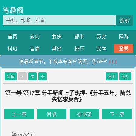
笔趣阁
搜索
首页
玄幻
武侠
都市
历史
网游
科幻
言情
其他
排行
完本
登录
追看新章节，下载本站客户端无广告APP
↓↓↓
字体
大
中
小
换手
关灯
第一卷 第17章 分手新闻上了热搜-《分手五年，陆总
失忆求复合》
上一章
目录
存书签
下一章
第(1/3)页