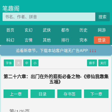
笔趣阁
搜索
首页
玄幻
武侠
都市
历史
网游
科幻
言情
其他
排行
完本
登录
追看新章节，下载本站客户端无广告APP
↓↓↓
字体
大
中
小
换手
关灯
第二十六章：出门在外的逛街必备之物-《修仙我靠集
五福》
上一章
目录
存书签
下一章
第(1/3)页