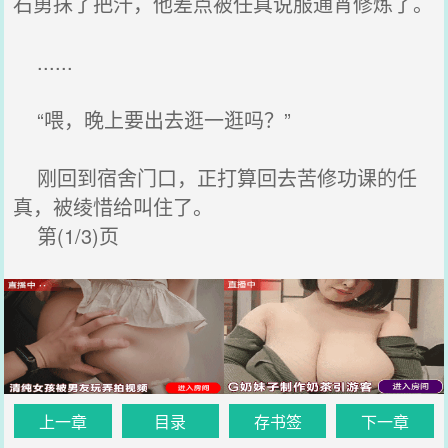
石勇抹了把汗，他差点被任真说服通宵修炼了。
......
“喂，晚上要出去逛一逛吗？”
刚回到宿舍门口，正打算回去苦修功课的任
真，被绫惜给叫住了。
第(1/3)页
上一章
目录
存书签
下一章