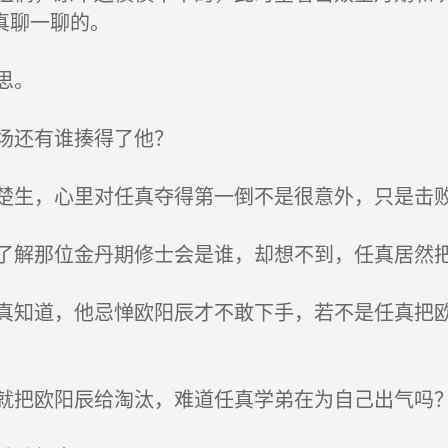
真聊一聊的。
思。
场还有谁揍得了他？
生，心里对任真夺得第一倒不是很意外，只是击败
解那位金丹期修士会是谁，却想不到，任真居然
知道，他忌惮欧阳辰才不敢下手，若不是任真把欧
把欧阳辰给淘汰，难道任真学弟在为自己出气吗