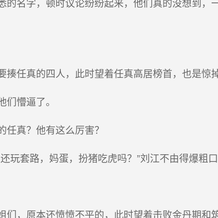
的名字，顿时议论纷纷起来，他们真的没想到，一
揍任真的四人，此时望着任真高居榜首，也是惊
他们懵逼了。
的任真？他有这么厉害？
还玩套路，妈蛋，扮猪吃虎吗？”刘江不由得爆粗口
们，原本还愤愤不平的，此时望着击败金丹期和筑