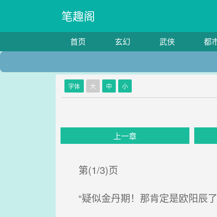
笔趣阁
首页
玄幻
武侠
都
字体
大
中
小
上一章
第(1/3)页
“疑似金丹期！那肯定是欧阳辰了