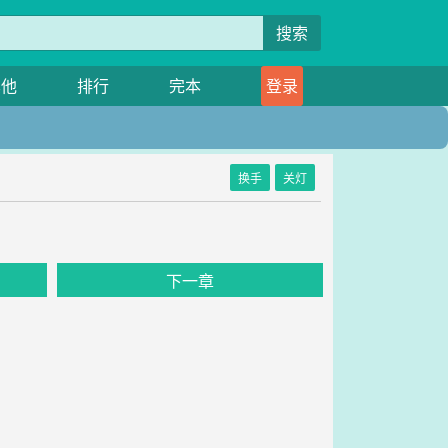
搜索
其他
排行
完本
登录
换手
关灯
下一章