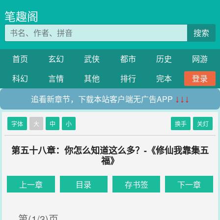
笔趣阁
搜索
首页
玄幻
武侠
都市
历史
网游
科幻
言情
其他
排行
完本
登录
追看新章节，下载本站客户端无广告APP
↓↓↓
字体
大
中
小
换手
关灯
第五十八章：你怎么知道这么多？-《修仙我靠集五
福》
上一章
目录
存书签
下一章
第(1/3)页