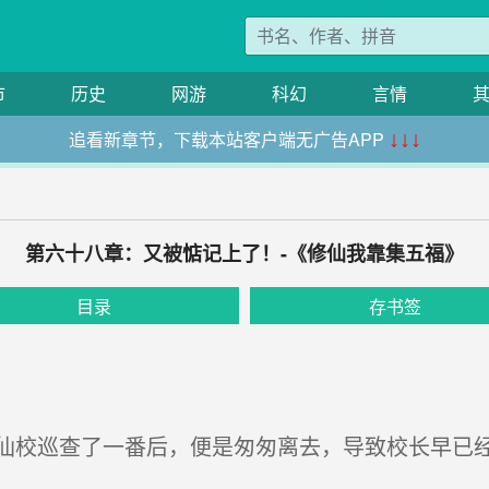
市
历史
网游
科幻
言情
追看新章节，下载本站客户端无广告APP
↓↓↓
第六十八章：又被惦记上了！-《修仙我靠集五福》
目录
存书签
校巡查了一番后，便是匆匆离去，导致校长早已经