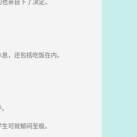
们也亲自下了决定。
休息，还包括吃饭在内。
评。
学生可就郁闷至极。