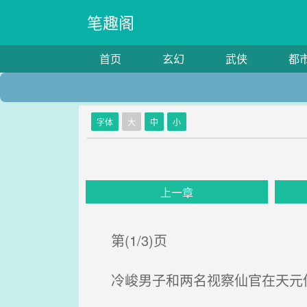
笔趣阁
首页
玄幻
武侠
都
字体
大
中
小
上一章
第(1/3)页
冷峻男子和两名视察仙官在天元仙