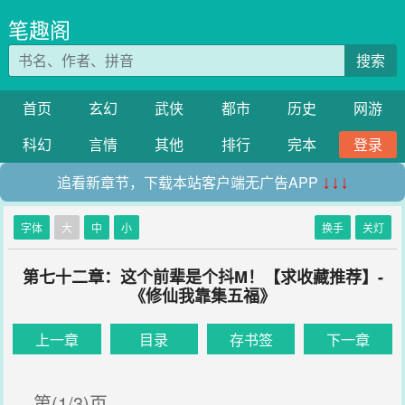
笔趣阁
搜索
首页
玄幻
武侠
都市
历史
网游
科幻
言情
其他
排行
完本
登录
追看新章节，下载本站客户端无广告APP
↓↓↓
字体
大
中
小
换手
关灯
第七十二章：这个前辈是个抖M！【求收藏推荐】-
《修仙我靠集五福》
上一章
目录
存书签
下一章
第(1/3)页