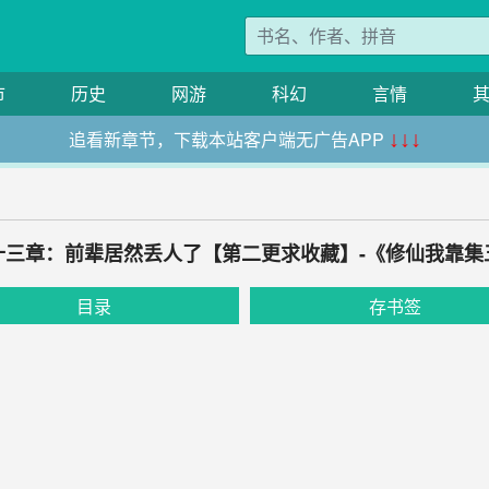
市
历史
网游
科幻
言情
追看新章节，下载本站客户端无广告APP
↓↓↓
十三章：前辈居然丢人了【第二更求收藏】-《修仙我靠集
目录
存书签