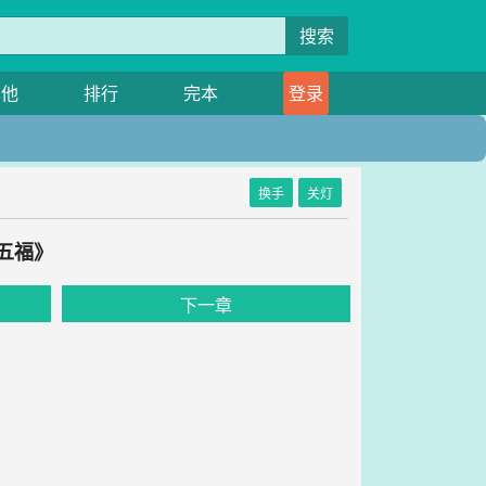
搜索
其他
排行
完本
登录
换手
关灯
五福》
下一章