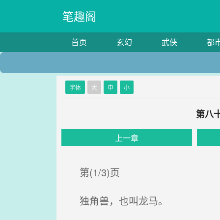
笔趣阁
首页
玄幻
武侠
都
字体
大
中
小
第八
上一章
第(1/3)页
独角兽，也叫龙马。