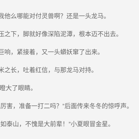
我他么哪能对付灵兽啊？还是一头龙马。
压之下，脚就好像深陷泥潭，根本迈不出去。
巨响，紧接着，又一头蟒妖窜了出来。
米之长，吐着红信，与那龙马对持。
真瞪大了眼睛。
厉害，准备一打二吗？”后面传来冬冬的惊呼声。
如泰山，不愧是大前辈！”小夏眼冒金星。