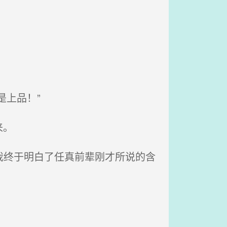
。
上品！”
来。
我终于明白了任真前辈刚才所说的含