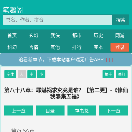
笔趣阁
搜索
首页
玄幻
武侠
都市
历史
网游
科幻
言情
其他
排行
完本
登录
追看新章节，下载本站客户端无广告APP
↓↓↓
字体
大
中
小
换手
关灯
第八十八章：罪魁祸求究竟是谁？【第二更】-《修仙
我靠集五福》
上一章
目录
存书签
下一章
第(1/3)页