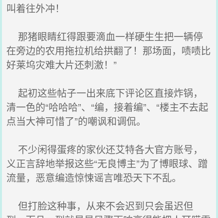
叫着往外冲！
那猪眼睛红得跟要滴血一样硬生生把一辆停
在旁边的农用拖拉机给拱翻了！那场面，啧啧比
好莱坞灾难大片还刺激！”
起初这些帖子一出来底下评论区直接炸锅，
清一色的“哈哈哈”、“编，接着编”、“楼主不去起
点当大神可惜了”的嘲讽和调侃。
不少闲得蛋疼的家伙还艾特各大官方账号，
义正言辞地举报这些“无良博主”为了博眼球、蹭
流量，恶意编造惊悚谣言唯恐天下不乱。
但打脸这种事，从来不会迟到只会虽迟但