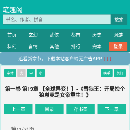
笔趣阁
搜索
首页
玄幻
武侠
都市
历史
网游
科幻
言情
其他
排行
完本
登录
追看新章节，下载本站客户端无广告APP
↓↓↓
字体
大
中
小
换手
关灯
第一卷 第19章 【全球异变！】-《雪狼王：开局捡个
狼崽竟是女帝重生！》
上一章
目录
存书签
下一章
第(1/3)页