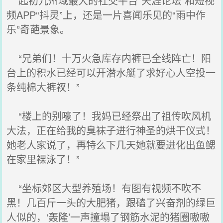
起初九州域最大的社交平台“天涯论坛”和短视
频APP“抖灵”上，还是一片喜闻乐见的“雨中作
乐”奇葩景象。
“兄弟们！十万火急库存内裤已全线阵亡！阳
台上的积水已经可以开潜水艇了求好心人空投一
条纯棉大裤衩！”
“楼上的别嚎了！我妈已经祭出了祖传吹风机
大法，正在给我的臭袜子进行神圣的烘干仪式！
她老人家说了，再特么下几天她就要进化出鱼鳃
在家里裸泳了！”
“坐标郊区大型养殖场！有图有视频不吹不
黑！几百斤一头的大肥猪，跟磕了兴奋剂的绿巨
人似的，‘轰隆’一声撞塌了钢筋水泥的猪圈嗷嗷