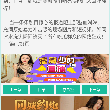
到，而且一到就是暴风骤雨响亮得能把人耳膜震
碎！
当一条条触目惊心的报道配上那些血淋淋、
充满原始暴力冲击感的现场图片和短视频，如同
冰水浇头瞬间浇灭了所有吃瓜群众的网络狂欢！
第(1/3)页
上一章
目录
存书签
下一章