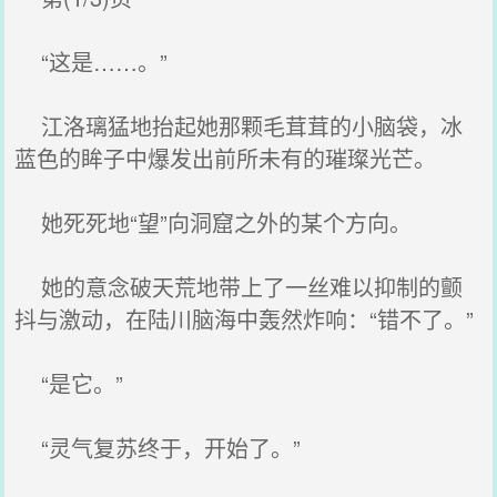
“这是……。”
江洛璃猛地抬起她那颗毛茸茸的小脑袋，冰
蓝色的眸子中爆发出前所未有的璀璨光芒。
她死死地“望”向洞窟之外的某个方向。
她的意念破天荒地带上了一丝难以抑制的颤
抖与激动，在陆川脑海中轰然炸响：“错不了。”
“是它。”
“灵气复苏终于，开始了。”