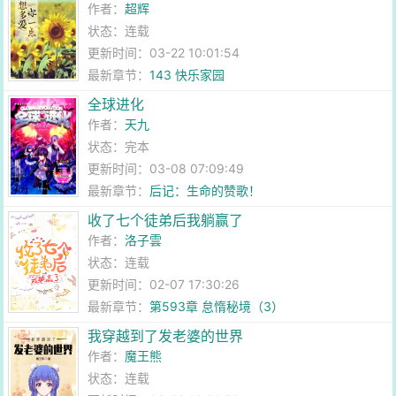
作者：
超辉
状态：连载
更新时间：03-22 10:01:54
最新章节：
143 快乐家园
全球进化
作者：
天九
状态：完本
更新时间：03-08 07:09:49
最新章节：
后记：生命的赞歌！
收了七个徒弟后我躺赢了
作者：
洛子雲
状态：连载
更新时间：02-07 17:30:26
最新章节：
第593章 怠惰秘境（3）
我穿越到了发老婆的世界
作者：
魔王熊
状态：连载