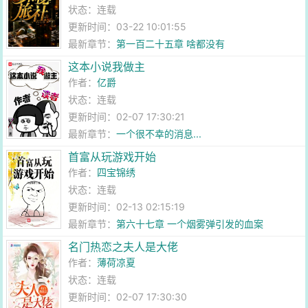
状态：连载
更新时间：03-22 10:01:55
最新章节：
第一百二十五章 啥都没有
这本小说我做主
作者：
亿爵
状态：连载
更新时间：02-07 17:30:21
最新章节：
一个很不幸的消息...
首富从玩游戏开始
作者：
四宝锦绣
状态：连载
更新时间：02-13 02:15:19
最新章节：
第六十七章 一个烟雾弹引发的血案
名门热恋之夫人是大佬
作者：
薄荷凉夏
状态：连载
更新时间：02-07 17:30:30