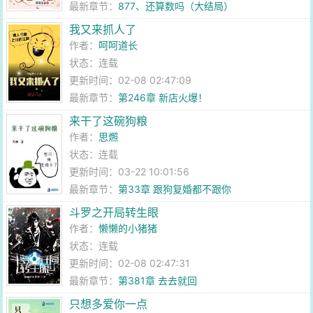
最新章节：
877、还算数吗（大结局）
我又来抓人了
作者：
呵呵道长
状态：连载
更新时间：02-08 02:47:09
最新章节：
第246章 新店火爆！
来干了这碗狗粮
作者：
思燳
状态：连载
更新时间：03-22 10:01:56
最新章节：
第33章 跟狗复婚都不跟你
斗罗之开局转生眼
作者：
懒懒的小猪猪
状态：连载
更新时间：02-08 02:47:31
最新章节：
第381章 去去就回
只想多爱你一点