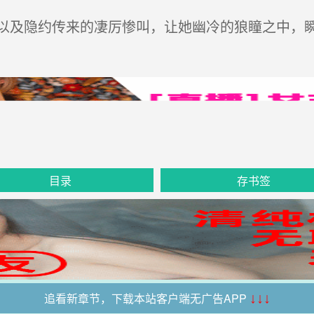
及隐约传来的凄厉惨叫，让她幽冷的狼瞳之中，
目录
存书签
追看新章节，下载本站客户端无广告APP
↓↓↓