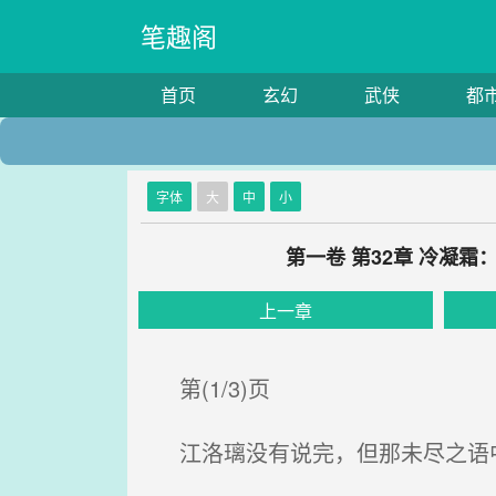
笔趣阁
首页
玄幻
武侠
都
字体
大
中
小
第一卷 第32章 冷凝
上一章
第(1/3)页
江洛璃没有说完，但那未尽之语中