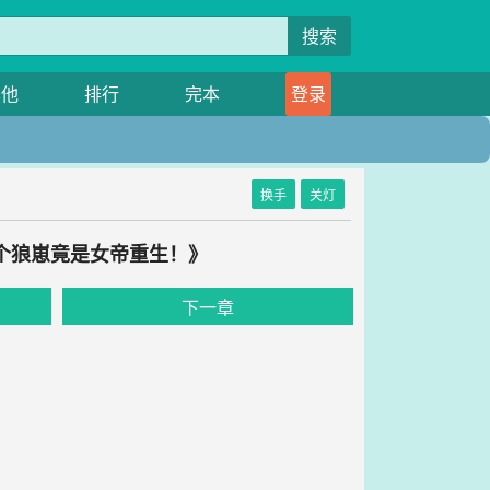
搜索
其他
排行
完本
登录
换手
关灯
捡个狼崽竟是女帝重生！》
下一章