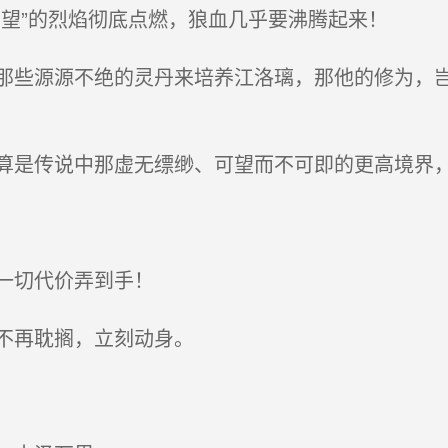
望”的烈焰彻底点燃，狼血几乎要沸腾起来！
些源源不绝的灵丹来培养江洛璃，那他的修为，岂
是传说中那虚无缥缈、可望而不可即的更高境界，
一切代价弄到手！
不再耽搁，立刻动身。