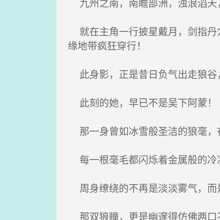
九州之南，南瞻部洲，浊浪滔天
就在主角一行披星戴月，剑指丹穴
缘地带疯狂穿行！
此身影，正是昔日负气出走狼谷
此刻的她，早已不是吴下阿蒙！
那一身曾如冰雪般圣洁的狼毫，在
每一根毫毛都闪烁着金属般的冷
周身缭绕的不再是淡淡雾气，而是
那双狼瞳，更是幽邃得仿佛两口不