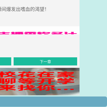
瞬间爆发出嗜血的渴望！
下一章