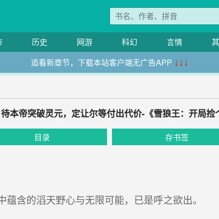
市
历史
网游
科幻
言情
追看新章节，下载本站客户端无广告APP
↓↓↓
霜：待本帝突破灵元，定让尔等付出代价-《雪狼王：开局
目录
存书签
蕴含的滔天野心与无限可能，已是呼之欲出。