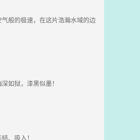
气般的极速，在这片浩瀚水域的边
幽深如狱，漆黑似墨！
冻结、吸入！