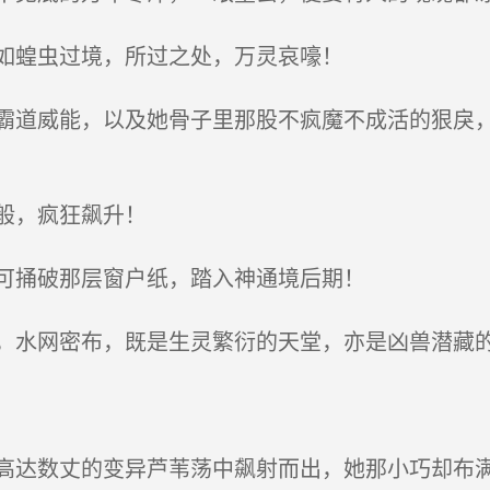
如蝗虫过境，所过之处，万灵哀嚎！
道威能，以及她骨子里那股不疯魔不成活的狠戾，
般，疯狂飙升！
可捅破那层窗户纸，踏入神通境后期！
水网密布，既是生灵繁衍的天堂，亦是凶兽潜藏
达数丈的变异芦苇荡中飙射而出，她那小巧却布满