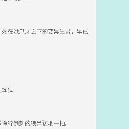
死在她爪牙之下的变异生灵，早已
的炼狱。
狰狞倒刺的狼鼻猛地一抽。