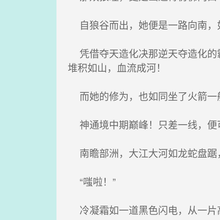
自狼谷而出，她便是一路向南，
凭借夺天造化决那逆天夺造化的霸
堆积如山，血流成河！
而她的修为，也如同坐了火箭一
神通境中期巅峰！只差一线，便
南瞻部洲，大江大河如龙蛇盘踞，
“嗤啦！”
冷凝霜如一道黑色闪电，从一片高