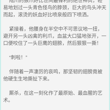
陆川的狼爪好比世间最锋利的绝世神兵，轻
易地划过一头青色怪鸟的脖颈，巨大的鸟头冲天
而起，滚烫的妖血好比喷泉般四下喷洒。
紧接着，他腰身在半空中不可思议地一扭，
避开另一头凶禽的利爪，血盆大口猛地张开，一
口便咬住了一头巨鹰的翅膀，然后狠狠一撕！
“刺啦！”
伴随着一声凄厉的哀鸣，那坚韧的翅膀竟被
他硬生生地撕扯下来。
厮杀，在这一刻化作了最原始、最血腥的艺
术。