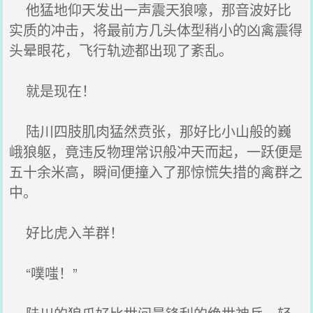
他猛地仰天发出一声震天狼嚎，那音波好比
实质的冲击，将最前方几头体型稍小的凶禽震得
头晕眼花，飞行轨迹都出现了紊乱。
就是现在！
陆川四肢肌肉猛然贲张，那好比小山般的巍
峨狼躯，竟违反物理常识般冲天而起，一跃便是
五十余米高，瞬间便撞入了那惊慌失措的禽群之
中。
好比虎入羊群！
“噗嗤！”