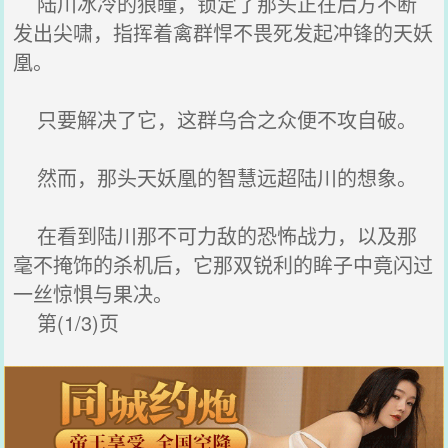
陆川冰冷的狼瞳，锁定了那头正在后方不断
发出尖啸，指挥着禽群悍不畏死发起冲锋的天妖
凰。
只要解决了它，这群乌合之众便不攻自破。
然而，那头天妖凰的智慧远超陆川的想象。
在看到陆川那不可力敌的恐怖战力，以及那
毫不掩饰的杀机后，它那双锐利的眸子中竟闪过
一丝惊惧与果决。
第(1/3)页