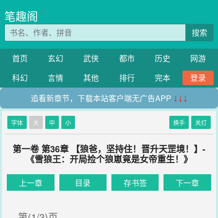
笔趣阁
搜索
首页
玄幻
武侠
都市
历史
网游
科幻
言情
其他
排行
完本
登录
追看新章节，下载本站客户端无广告APP
↓↓↓
字体
大
中
小
换手
关灯
第一卷 第36章 【狼爸，坚持住！晋升天罡境！】-
《雪狼王：开局捡个狼崽竟是女帝重生！》
上一章
目录
存书签
下一章
第(1/3)页