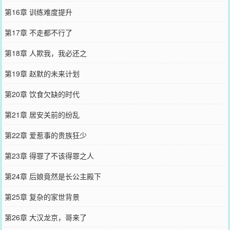
第16章 训练难度提升
第17章 不走都不行了
第18章 人欺我，我必还之
第19章 赵默的未来计划
第20章 饮食欠缺的时代
第21章 居安关前的纷乱
第22章 爱惹事的贵族狂少
第23章 得罪了不该得罪之人
第24章 后娘竟然是长公主殿下
第25章 复杂的家世背景
第26章 大汉龙京，哥来了