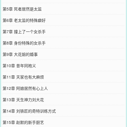
第5章 死者居然是太监
第6章 老太监的特殊癖好
第7章 撞上了一个女杀手
第8章 身份特殊的女杀手
第9章 大花姐的婚事
第10章 昔年同袍义
第11章 天家也有大麻烦
第12章 阿娘居然有心上人
第13章 天生神力刘大花
第14章 刘铁匠的奇特训练方式
第15章 赵默的新手厨艺