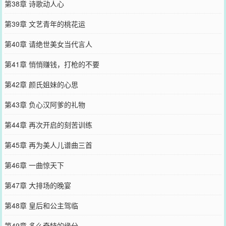
第38章 诗歌动人心
第39章 文艺青年的桃花运
第40章 请绝世美女当代言人
第41章 悄悄赚钱，打枪的不要
第42章 颜氏姐妹的心思
第43章 负心汉阿爹的礼物
第44章 再次开启的刻苦训练
第45章 再为美人儿谱曲三首
第46章 一曲惊天下
第47章 大排场的晚宴
第48章 皇后和公主驾临
第49章 多么奇特的缘分