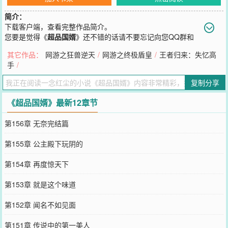
简介：
下载客户端，查看完整作品简介。
您要是觉得《
超品国婿
》还不错的话请不要忘记向您QQ群和
微博微信里的朋友推荐哦！
其它作品：
网游之狂兽逆天
/
网游之终极盾皇
/
王者归来：失忆高
手
/
复制分享
《超品国婿》最新12章节
第156章 无奈完结篇
第155章 公主殿下玩阴的
第154章 再度惊天下
第153章 就是这个味道
第152章 闻名不如见面
第151章 传说中的第一美人